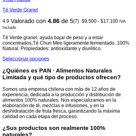
página
producto
de
Té Verde Granel
tiene
producto
múltiples
Rango
Valorado con
4.86
de 5
4.9
(7)
$
9.500
-
$
17.100
variantes.
IVA
de
Las
Incluido
precios:
opciones
desde
se
Té Verde granel, ayuda bajar de peso y a estar
$9.500
pueden
concentrados,Té Chun Mee ligeramente fermentado. 100%
hasta
elegir
Natural. Propiedades: antioxidante y diurético.
$17.100
en
Seleccionar opciones
la
Este
página
producto
¿Quiénes es PAN · Alimentos Naturales
de
tiene
producto
Limitada y qué tipo de productos ofrecen?
múltiples
variantes.
Somos una empresa chilena con más de 12 años de
Las
experiencia, dedicada a la producción y distribución de
opciones
alimentos 100% naturales. Nos especializamos en la
se
elaboración de té, mezclas e infusiones, y en la
pueden
deshidratación de fruta fresca, garantizando la máxima
elegir
calidad en cada etapa del proceso.
en
la
¿Sus productos son realmente 100%
página
naturales?
de