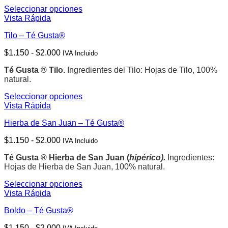
$1.150
pueden
Seleccionar opciones
hasta
elegir
Este
Vista Rápida
$2.000
en
producto
la
Tilo – Té Gusta®
tiene
página
múltiples
de
Rango
$
1.150
-
$
2.000
IVA Incluido
variantes.
producto
de
Las
Té Gusta ® Tilo.
Ingredientes del Tilo: Hojas de Tilo, 100%
precios:
opciones
natural.
desde
se
$1.150
pueden
Seleccionar opciones
hasta
elegir
Este
Vista Rápida
$2.000
en
producto
la
Hierba de San Juan – Té Gusta®
tiene
página
múltiples
de
Rango
$
1.150
-
$
2.000
IVA Incluido
variantes.
producto
de
Las
Té Gusta ® Hierba de San Juan (
hipérico).
Ingredientes:
precios:
opciones
Hojas de Hierba de San Juan, 100% natural.
desde
se
$1.150
pueden
Seleccionar opciones
hasta
elegir
Este
Vista Rápida
$2.000
en
producto
la
Boldo – Té Gusta®
tiene
página
múltiples
de
Rango
$
1.150
-
$
2.000