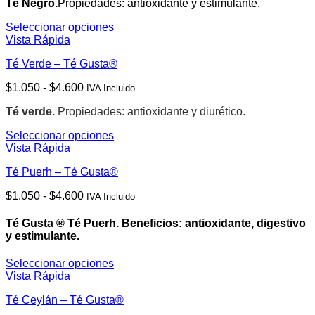
Té Negro.
Propiedades: antioxidante y estimulante.
precios:
desde
Seleccionar opciones
$1.050
Este
Vista Rápida
hasta
producto
$4.600
Té Verde – Té Gusta®
tiene
múltiples
Rango
$
1.050
-
$
4.600
IVA Incluido
variantes.
de
Las
Té verde.
Propiedades: antioxidante y diurético.
precios:
opciones
desde
se
Seleccionar opciones
$1.050
pueden
Este
Vista Rápida
hasta
elegir
producto
$4.600
en
Té Puerh – Té Gusta®
tiene
la
múltiples
página
Rango
$
1.050
-
$
4.600
IVA Incluido
variantes.
de
de
Las
producto
precios:
opciones
Té Gusta ® Té Puerh.
Beneficios: antioxidante, digestivo
desde
se
y estimulante.
$1.050
pueden
hasta
elegir
Seleccionar opciones
$4.600
en
Este
Vista Rápida
la
producto
página
Té Ceylán – Té Gusta®
tiene
de
múltiples