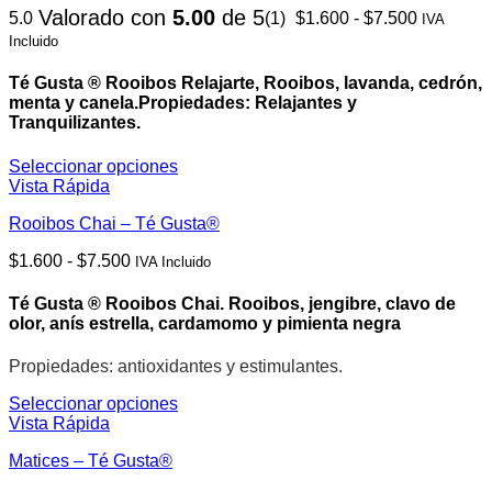
Rango
Valorado con
5.00
de 5
producto
5.0
(1)
$
1.600
-
$
7.500
variantes.
IVA
de
Las
Incluido
precios:
opciones
desde
se
Té Gusta ® Rooibos Relajarte, Rooibos, lavanda, cedrón,
$1.600
pueden
menta y canela.
Propiedades: Relajantes y
hasta
elegir
Tranquilizantes.
$7.500
en
la
Seleccionar opciones
página
Este
Vista Rápida
de
producto
producto
Rooibos Chai – Té Gusta®
tiene
múltiples
Rango
$
1.600
-
$
7.500
IVA Incluido
variantes.
de
Las
precios:
opciones
Té Gusta ® Rooibos Chai. Rooibos, jengibre, clavo de
desde
se
olor, anís estrella, cardamomo y pimienta negra
$1.600
pueden
hasta
elegir
Propiedades: antioxidantes y estimulantes.
$7.500
en
la
Seleccionar opciones
página
Este
Vista Rápida
de
producto
Matices – Té Gusta®
producto
tiene
múltiples