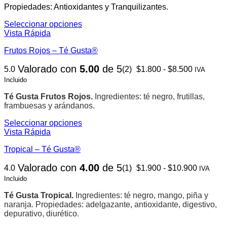
hasta
elegir
Propiedades: Antioxidantes y Tranquilizantes.
$8.800
en
la
Seleccionar opciones
página
Este
Vista Rápida
de
producto
Frutos Rojos – Té Gusta®
producto
tiene
múltiples
Rango
Valorado con
5.00
de 5
5.0
(2)
$
1.800
-
$
8.500
variantes.
IVA
de
Las
Incluido
precios:
opciones
desde
se
Té Gusta Frutos Rojos.
Ingredientes: té negro, frutillas,
$1.800
pueden
frambuesas y arándanos.
hasta
elegir
$8.500
Seleccionar opciones
en
Este
Vista Rápida
la
producto
página
Tropical – Té Gusta®
tiene
de
múltiples
producto
Rango
Valorado con
4.00
de 5
4.0
(1)
$
1.900
-
$
10.900
variantes.
IVA
de
Las
Incluido
precios:
opciones
desde
se
Té Gusta Tropical.
Ingredientes: té negro, mango, piña y
$1.900
pueden
naranja.
Propiedades: adelgazante, antioxidante, digestivo,
hasta
elegir
depurativo, diurético.
$10.900
en