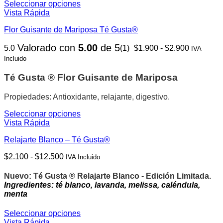
Seleccionar opciones
la
Este
Vista Rápida
página
producto
de
Flor Guisante de Mariposa Té Gusta®
tiene
producto
múltiples
Rango
Valorado con
5.00
de 5
5.0
(1)
$
1.900
-
$
2.900
variantes.
IVA
de
Las
Incluido
precios:
opciones
desde
se
Té Gusta ®
Flor Guisante de Mariposa
$1.900
pueden
hasta
elegir
Propiedades: Antioxidante, relajante, digestivo.
$2.900
en
la
Seleccionar opciones
página
Este
Vista Rápida
de
producto
producto
Relajarte Blanco – Té Gusta®
tiene
múltiples
Rango
$
2.100
-
$
12.500
IVA Incluido
variantes.
de
Las
precios:
opciones
Nuevo: Té Gusta ® Relajarte Blanco - Edición Limitada.
desde
se
Ingredientes: té blanco, lavanda, melissa, caléndula,
$2.100
pueden
menta
hasta
elegir
$12.500
en
Seleccionar opciones
la
Este
Vista Rápida