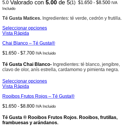
Rango
Valorado con
5.00
de 5
5.0
(1)
$
1.650
-
$
8.500
variantes.
IVA
de
Las
Incluido
precios:
opciones
desde
se
Té Gusta Matices.
Ingredientes: té verde, cedrón y frutilla.
$1.650
pueden
hasta
Seleccionar opciones
elegir
$8.500
Este
Vista Rápida
en
producto
la
Chai Blanco – Té Gusta®
tiene
página
múltiples
de
Rango
$
1.650
-
$
7.700
IVA Incluido
variantes.
producto
de
Las
precios:
opciones
Té Gusta Chai Blanco-
Ingredientes: té blanco, jengibre,
desde
se
clavo de olor, anís estrella, cardamomo y pimienta negra.
$1.650
pueden
hasta
elegir
Seleccionar opciones
$7.700
en
Este
Vista Rápida
la
producto
página
Rooibos Frutos Rojos – Té Gusta®
tiene
de
múltiples
Rango
$
1.650
-
$
8.800
producto
IVA Incluido
variantes.
de
Las
precios:
opciones
Té Gusta ® Rooibos Frutos Rojos. Rooibos, frutillas,
desde
se
frambuesas y arándanos.
$1.650
pueden