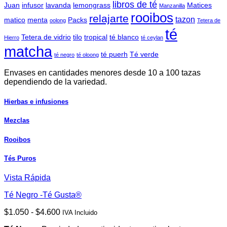
libros de té
Juan
infusor
lavanda
lemongrass
Matices
Manzanilla
rooibos
relajarte
tazon
matico
menta
Packs
oolong
Tetera de
té
Tetera de vidrio
tilo
tropical
té blanco
Hierro
té ceylan
matcha
té puerh
Té verde
té negro
té oloong
Envases en cantidades menores desde 10 a 100 tazas
dependiendo de la variedad.
Hierbas e infusiones
Mezclas
Rooibos
Tés Puros
Vista Rápida
Té Negro -Té Gusta®
Rango
$
1.050
-
$
4.600
IVA Incluido
de