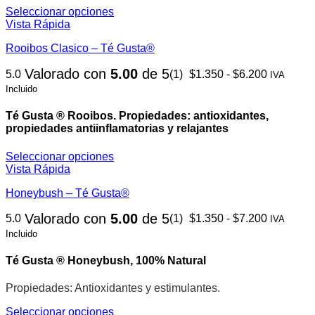
la
Seleccionar opciones
página
Este
Vista Rápida
de
producto
Rooibos Clasico – Té Gusta®
producto
tiene
múltiples
Rango
Valorado con
5.00
de 5
5.0
(1)
$
1.350
-
$
6.200
variantes.
IVA
de
Las
Incluido
precios:
opciones
desde
se
Té Gusta ® Rooibos.
Propiedades: antioxidantes,
$1.350
pueden
propiedades antiinflamatorias y relajantes
hasta
elegir
$6.200
en
Seleccionar opciones
la
Este
Vista Rápida
página
producto
de
Honeybush – Té Gusta®
tiene
producto
múltiples
Rango
Valorado con
5.00
de 5
5.0
(1)
$
1.350
-
$
7.200
variantes.
IVA
de
Las
Incluido
precios:
opciones
desde
se
Té Gusta ® Honeybush, 100% Natural
$1.350
pueden
hasta
elegir
Propiedades: Antioxidantes y estimulantes.
$7.200
en
la
Seleccionar opciones