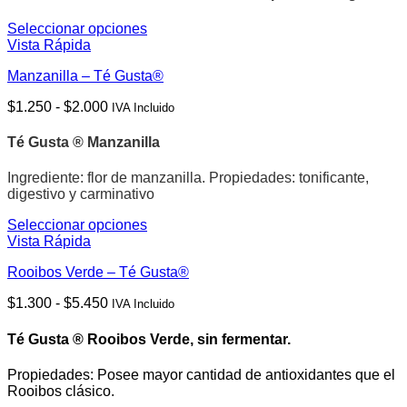
$1.250
pueden
hasta
elegir
Seleccionar opciones
$6.600
en
Este
Vista Rápida
la
producto
página
Manzanilla – Té Gusta®
tiene
de
múltiples
Rango
$
1.250
-
$
2.000
producto
IVA Incluido
variantes.
de
Las
precios:
opciones
Té Gusta ® Manzanilla
desde
se
$1.250
pueden
Ingrediente: flor de manzanilla.
Propiedades: tonificante,
hasta
elegir
digestivo y carminativo
$2.000
en
la
Seleccionar opciones
página
Este
Vista Rápida
de
producto
Rooibos Verde – Té Gusta®
producto
tiene
múltiples
Rango
$
1.300
-
$
5.450
IVA Incluido
variantes.
de
Las
precios:
opciones
Té Gusta ® Rooibos Verde, sin fermentar.
desde
se
$1.300
pueden
Propiedades: Posee mayor cantidad de antioxidantes que el
hasta
elegir
Rooibos clásico.
$5.450
en