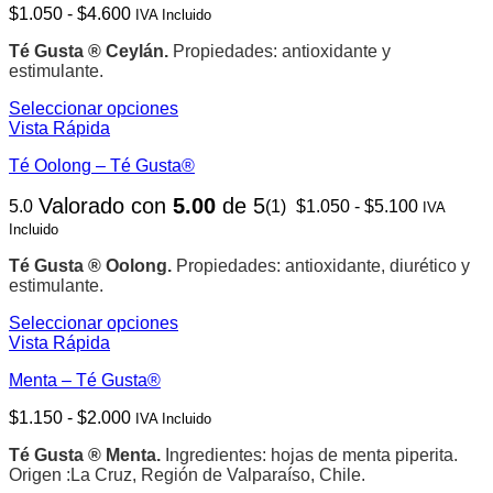
Rango
$
1.050
-
$
4.600
producto
IVA Incluido
variantes.
de
Las
Té Gusta ® Ceylán.
Propiedades: antioxidante y
precios:
opciones
estimulante.
desde
se
$1.050
pueden
Seleccionar opciones
hasta
elegir
Este
Vista Rápida
$4.600
en
producto
la
Té Oolong – Té Gusta®
tiene
página
múltiples
de
Rango
Valorado con
5.00
de 5
5.0
(1)
$
1.050
-
$
5.100
variantes.
IVA
producto
de
Las
Incluido
precios:
opciones
desde
se
Té Gusta ® Oolong.
Propiedades: antioxidante, diurético y
$1.050
pueden
estimulante.
hasta
elegir
$5.100
Seleccionar opciones
en
Este
Vista Rápida
la
producto
página
Menta – Té Gusta®
tiene
de
múltiples
producto
Rango
$
1.150
-
$
2.000
IVA Incluido
variantes.
de
Las
Té Gusta ® Menta.
Ingredientes: hojas de menta piperita.
precios:
opciones
Origen :La Cruz, Región de Valparaíso, Chile.
desde
se