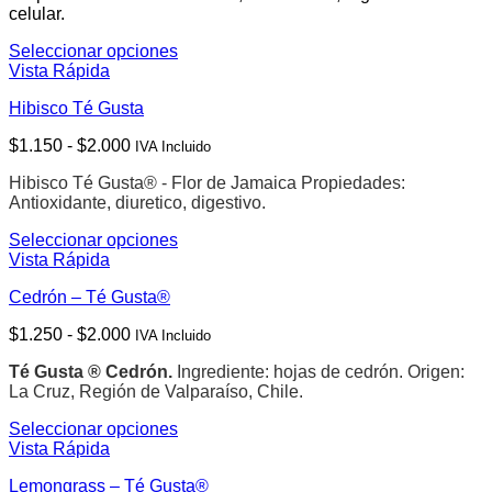
hasta
elegir
celular.
$2.000
en
la
Seleccionar opciones
Este
página
Vista Rápida
producto
de
Hibisco Té Gusta
tiene
producto
múltiples
Rango
$
1.150
-
$
2.000
IVA Incluido
variantes.
de
Las
Hibisco Té Gusta® - Flor de Jamaica Propiedades:
precios:
opciones
Antioxidante, diuretico, digestivo.
desde
se
$1.150
pueden
Seleccionar opciones
hasta
elegir
Este
Vista Rápida
$2.000
en
producto
la
Cedrón – Té Gusta®
tiene
página
múltiples
de
Rango
$
1.250
-
$
2.000
IVA Incluido
variantes.
producto
de
Las
Té Gusta ® Cedrón.
Ingrediente: hojas de cedrón.
Origen:
precios:
opciones
La Cruz, Región de Valparaíso, Chile.
desde
se
$1.250
pueden
Seleccionar opciones
hasta
elegir
Este
Vista Rápida
$2.000
en
producto
la
Lemongrass – Té Gusta®
tiene