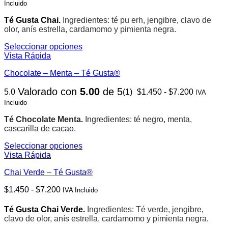
Las
Incluido
producto
precios:
opciones
desde
se
Té Gusta Chai.
Ingredientes: té pu erh, jengibre, clavo de
$1.450
pueden
olor, anís estrella, cardamomo y pimienta negra.
hasta
elegir
$7.200
Seleccionar opciones
en
Este
Vista Rápida
la
producto
página
Chocolate – Menta – Té Gusta®
tiene
de
múltiples
producto
Rango
Valorado con
5.00
de 5
5.0
(1)
$
1.450
-
$
7.200
variantes.
IVA
de
Las
Incluido
precios:
opciones
desde
se
Té Chocolate Menta.
Ingredientes: té negro, menta,
$1.450
pueden
cascarilla de cacao.
hasta
elegir
$7.200
Seleccionar opciones
en
Este
Vista Rápida
la
producto
página
Chai Verde – Té Gusta®
tiene
de
múltiples
producto
Rango
$
1.450
-
$
7.200
IVA Incluido
variantes.
de
Las
precios:
opciones
Té Gusta Chai Verde.
Ingredientes: Té verde, jengibre,
desde
se
clavo de olor, anís estrella, cardamomo y pimienta negra.
$1.450
pueden