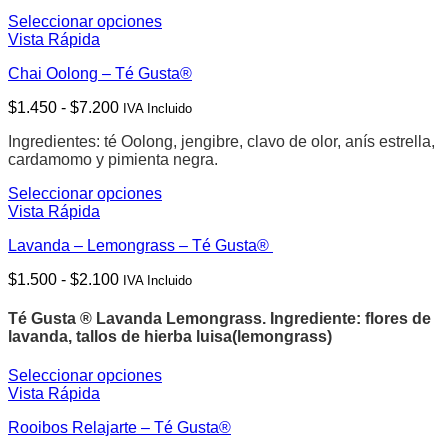
hasta
elegir
Seleccionar opciones
$7.200
en
Este
Vista Rápida
la
producto
página
Chai Oolong – Té Gusta®
tiene
de
múltiples
Rango
$
1.450
-
$
7.200
producto
IVA Incluido
variantes.
de
Las
Ingredientes: té Oolong, jengibre, clavo de olor, anís estrella,
precios:
opciones
cardamomo y pimienta negra.
desde
se
$1.450
pueden
Seleccionar opciones
hasta
elegir
Este
Vista Rápida
$7.200
en
producto
la
Lavanda – Lemongrass – Té Gusta®
tiene
página
múltiples
de
Rango
$
1.500
-
$
2.100
IVA Incluido
variantes.
producto
de
Las
precios:
opciones
Té Gusta ® Lavanda Lemongrass.
Ingrediente: flores de
desde
se
lavanda, tallos de hierba luisa(lemongrass)
$1.500
pueden
hasta
elegir
Seleccionar opciones
$2.100
en
Este
Vista Rápida
la
producto
página
Rooibos Relajarte – Té Gusta®
tiene
de
múltiples