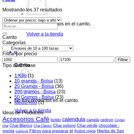
Ordenado
Mostrando los 37 resultados
por
precio:
No hay productos en el carrito.
Buscar
bajo
por:
a
Volver a la tienda
alto
Carrito
Categorías
0
Filtrar por precio
Precio
Precio
Filtrar
mínimo
máximo
Carrito
Tipo de Envase
1 Kilo
(1)
10 gramos - Bolsa
(13)
20 Gramos - Bolsa
(36)
200 gramos - Bolsa
(23)
50 Gramos - Bolsa
(23)
No hay productos en el carrito.
Medio Kilo
(1)
Volver a la tienda
Ideas de Productos
Accesorios Café
calendula
boldo
canela
cedron
Ceylan
Chai Blanco
Chai oolong
Chai verde
chocolate -
chai
Chai Clásico
menta
Filtros para preparar té
frutos rojos
Hierba de San
cuencos