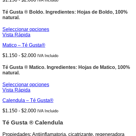
IVA Incluido
variantes.
producto
de
Las
precios:
opciones
Té Gusta ® Boldo.
Ingredientes: Hojas de Boldo, 100%
desde
se
natural.
$1.150
pueden
hasta
elegir
Seleccionar opciones
$2.000
en
Este
Vista Rápida
la
producto
página
Matico – Té Gusta®
tiene
de
múltiples
Rango
$
1.150
-
$
2.000
producto
IVA Incluido
variantes.
de
Las
precios:
opciones
Té Gusta ® Matico.
Ingredientes: Hojas de Matico, 100%
desde
se
natural.
$1.150
pueden
hasta
elegir
Seleccionar opciones
$2.000
en
Este
Vista Rápida
la
producto
página
Calendula – Té Gusta®
tiene
de
múltiples
Rango
$
1.150
-
$
2.000
producto
IVA Incluido
variantes.
de
Las
precios:
Té Gusta ® Calendula
opciones
desde
se
$1.150
pueden
Propiedades: Antiinflamatoria, cicatrizante, regeneradora