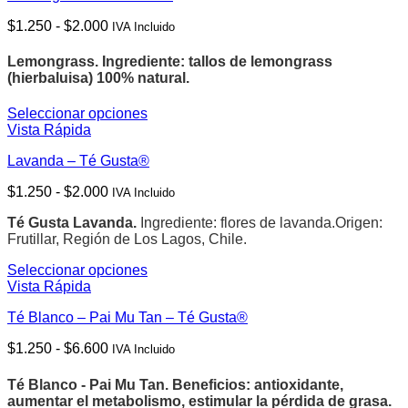
página
múltiples
de
Rango
$
1.250
-
$
2.000
IVA Incluido
variantes.
producto
de
Las
precios:
opciones
Lemongrass.
Ingrediente: tallos de lemongrass
desde
se
(hierbaluisa) 100% natural.
$1.250
pueden
hasta
elegir
Seleccionar opciones
$2.000
en
Este
Vista Rápida
la
producto
página
Lavanda – Té Gusta®
tiene
de
múltiples
Rango
$
1.250
-
$
2.000
producto
IVA Incluido
variantes.
de
Las
Té Gusta Lavanda.
Ingrediente: flores de lavanda.
Origen:
precios:
opciones
Frutillar, Región de Los Lagos, Chile.
desde
se
$1.250
pueden
Seleccionar opciones
hasta
elegir
Este
Vista Rápida
$2.000
en
producto
la
Té Blanco – Pai Mu Tan – Té Gusta®
tiene
página
múltiples
de
Rango
$
1.250
-
$
6.600
IVA Incluido
variantes.
producto
de
Las
precios:
opciones
Té Blanco - Pai Mu Tan.
Beneficios: antioxidante,
desde
se
aumentar el metabolismo, estimular la pérdida de grasa.