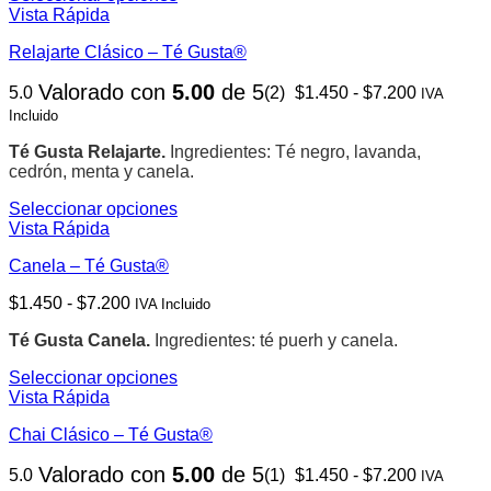
página
Este
Vista Rápida
de
producto
producto
Relajarte Clásico – Té Gusta®
tiene
múltiples
Rango
Valorado con
5.00
de 5
5.0
(2)
$
1.450
-
$
7.200
variantes.
IVA
de
Las
Incluido
precios:
opciones
desde
se
Té Gusta Relajarte.
Ingredientes: Té negro, lavanda,
$1.450
pueden
cedrón, menta y canela.
hasta
elegir
$7.200
Seleccionar opciones
en
Este
Vista Rápida
la
producto
página
Canela – Té Gusta®
tiene
de
múltiples
producto
Rango
$
1.450
-
$
7.200
IVA Incluido
variantes.
de
Las
Té Gusta Canela.
Ingredientes: té puerh y canela.
precios:
opciones
desde
se
Seleccionar opciones
$1.450
pueden
Este
Vista Rápida
hasta
elegir
producto
$7.200
en
Chai Clásico – Té Gusta®
tiene
la
múltiples
página
Rango
Valorado con
5.00
de 5
5.0
(1)
$
1.450
-
$
7.200
variantes.
IVA
de
de