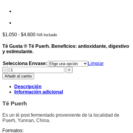
Rango
$
1.050
-
$
4.600
IVA Incluido
de
precios:
Té Gusta ® Té Puerh.
Beneficios: antioxidante, digestivo
desde
y estimulante.
$1.050
hasta
Selecciona Envase:
Limpiar
$4.600
Té
Puerh
Añadir al carrito
-
Té
Descripción
Gusta®
Información adicional
cantidad
Té Puerh
Es un té post fermentado proveniente de la localidad de
Puerh, Yunnan, China.
Formatos: