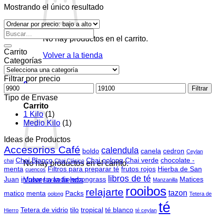
Mostrando el único resultado
Buscar
No hay productos en el carrito.
por:
Carrito
Volver a la tienda
Categorías
Filtrar por precio
0
Precio
Precio
Filtrar
mínimo
máximo
Tipo de Envase
Carrito
1 Kilo
(1)
Medio Kilo
(1)
Ideas de Productos
Accesorios Café
calendula
boldo
canela
cedron
Ceylan
Chai Blanco
Chai oolong
Chai verde
chocolate -
chai
Chai Clásico
No hay productos en el carrito.
menta
Filtros para preparar té
frutos rojos
Hierba de San
cuencos
libros de té
Juan
infusor
lavanda
lemongrass
Matices
Volver a la tienda
Manzanilla
rooibos
relajarte
tazon
matico
menta
Packs
oolong
Tetera de
té
Tetera de vidrio
tilo
tropical
té blanco
Hierro
té ceylan