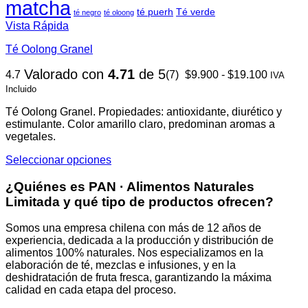
matcha
té puerh
Té verde
té negro
té oloong
Vista Rápida
Té Oolong Granel
Rango
Valorado con
4.71
de 5
4.7
(7)
$
9.900
-
$
19.100
IVA
de
Incluido
precios:
desde
Té Oolong Granel. Propiedades: antioxidante, diurético y
$9.900
estimulante. Color amarillo claro, predominan aromas a
hasta
vegetales.
$19.100
Seleccionar opciones
Este
producto
¿Quiénes es PAN · Alimentos Naturales
tiene
Limitada y qué tipo de productos ofrecen?
múltiples
variantes.
Somos una empresa chilena con más de 12 años de
Las
experiencia, dedicada a la producción y distribución de
opciones
alimentos 100% naturales. Nos especializamos en la
se
elaboración de té, mezclas e infusiones, y en la
pueden
deshidratación de fruta fresca, garantizando la máxima
elegir
calidad en cada etapa del proceso.
en
la