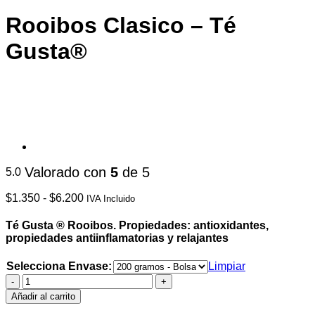
Rooibos Clasico – Té
Gusta®
Valorado con
5
de 5
5.0
Rango
$
1.350
-
$
6.200
IVA Incluido
de
precios:
Té Gusta ® Rooibos.
Propiedades: antioxidantes,
desde
propiedades antiinflamatorias y relajantes
$1.350
hasta
Selecciona Envase:
Limpiar
$6.200
Rooibos
Clasico
Añadir al carrito
-