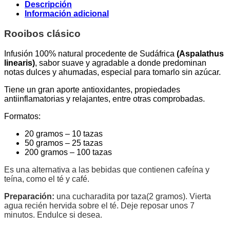
Té
Descripción
Gusta®
Información adicional
cantidad
Rooibos clásico
Infusión 100% natural procedente de Sudáfrica
(Aspalathus
linearis)
, sabor suave y agradable a donde predominan
notas dulces y ahumadas, especial para tomarlo sin azúcar.
Tiene un gran aporte antioxidantes, propiedades
antiinflamatorias y relajantes, entre otras comprobadas.
Formatos:
20 gramos – 10 tazas
50 gramos – 25 tazas
200 gramos – 100 tazas
Es una alternativa a las bebidas que contienen cafeína y
teína, como el té y café.
Preparación:
una cucharadita por taza(2 gramos). Vierta
agua recién hervida sobre el té. Deje reposar unos 7
minutos. Endulce si desea.