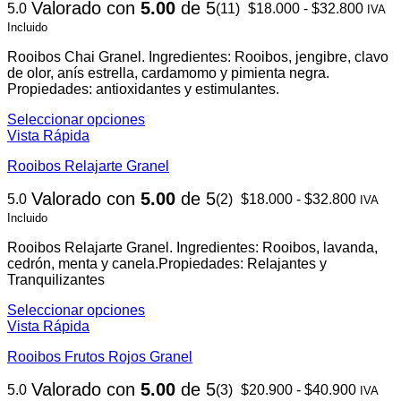
Rang
Valorado con
5.00
de 5
5.0
(11)
$
18.000
-
$
32.800
variantes.
IVA
de
Las
Incluido
precio
opciones
desd
se
Rooibos Chai Granel. Ingredientes: Rooibos, jengibre, clavo
$18.0
pueden
de olor, anís estrella, cardamomo y pimienta negra.
hasta
elegir
Propiedades: antioxidantes y estimulantes.
$32.8
en
Seleccionar opciones
la
Este
Vista Rápida
página
producto
de
Rooibos Relajarte Granel
tiene
producto
múltiples
Rango
Valorado con
5.00
de 5
5.0
(2)
$
18.000
-
$
32.800
variantes.
IVA
de
Las
Incluido
precios
opciones
desde
se
Rooibos Relajarte Granel. Ingredientes: Rooibos, lavanda,
$18.00
pueden
cedrón, menta y canela.
Propiedades: Relajantes y
hasta
elegir
Tranquilizantes
$32.80
en
Seleccionar opciones
la
Este
Vista Rápida
página
producto
de
Rooibos Frutos Rojos Granel
tiene
producto
múltiples
Rango
Valorado con
5.00
de 5
5.0
(3)
$
20.900
-
$
40.900
variantes.
IVA