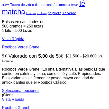
té
Tetera de vidrio
tilo
tropical
té blanco
Hierro
té ceylan
matcha
té puerh
Té verde
té negro
té oloong
Bolsas en cantidades de:
500 gramos = 250 tazas
1 kilo = 500 tazas
Vista Rápida
Rooibos Verde Granel
Rango
Valorado con
5.00
de 5
5.0
(4)
$
11.500
-
$
20.800
IVA
de
Incluido
precios
desde
Rooibos Verde Granel. Es una alternativa a las bebidas que
$11.50
contienen cafeína y teína, como el té y café. Propiedades:
hasta
Esta variantes sin fermentar posee mayor cantidad de
$20.80
antioxidantes que el Rooibos Clásico.
Seleccionar opciones
Este
¡Oferta!
producto
Vista Rápida
tiene
Rooibos Granel
múltiples