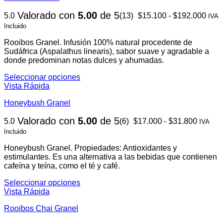
variantes.
Ran
Valorado con
5.00
de 5
5.0
(13)
$
15.100
-
$
192.000
Las
IVA
de
opciones
Incluido
prec
se
des
pueden
Rooibos Granel. Infusión 100% natural procedente de
$15
elegir
Sudáfrica (Aspalathus linearis), sabor suave y agradable a
hast
en
donde predominan notas dulces y ahumadas.
$19
la
Seleccionar opciones
página
Este
Vista Rápida
de
producto
producto
Honeybush Granel
tiene
múltiples
Rango
Valorado con
5.00
de 5
5.0
(6)
$
17.000
-
$
31.800
variantes.
IVA
de
Las
Incluido
precios
opciones
desde
se
Honeybush Granel.
Propiedades: Antioxidantes y
$17.00
pueden
estimulantes. Es una alternativa a las bebidas que contienen
hasta
elegir
cafeína y teína, como el té y café.
$31.80
en
Seleccionar opciones
la
Este
Vista Rápida
página
producto
de
Rooibos Chai Granel
tiene
producto
múltiples