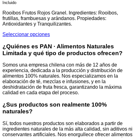
de
Las
Incluido
precios
opciones
desde
se
Rooibos Frutos Rojos Granel. Ingredientes: Rooibos,
$20.90
pueden
frutillas, frambuesas y arándanos. Propiedades:
hasta
elegir
Antioxidantes y Tranquilizantes.
$40.90
en
Seleccionar opciones
la
Este
página
producto
¿Quiénes es PAN · Alimentos Naturales
de
tiene
producto
Limitada y qué tipo de productos ofrecen?
múltiples
variantes.
Somos una empresa chilena con más de 12 años de
Las
experiencia, dedicada a la producción y distribución de
opciones
alimentos 100% naturales. Nos especializamos en la
se
elaboración de té, mezclas e infusiones, y en la
pueden
deshidratación de fruta fresca, garantizando la máxima
elegir
calidad en cada etapa del proceso.
en
la
¿Sus productos son realmente 100%
página
naturales?
de
producto
Sí, todos nuestros productos son elaborados a partir de
ingredientes naturales de la más alta calidad, sin aditivos ni
conservantes artificiales. Nos enorgullece ofrecer alimentos