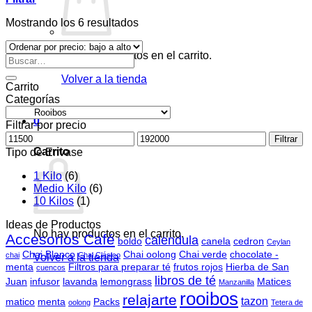
Ordenado
Mostrando los 6 resultados
por
precio:
No hay productos en el carrito.
Buscar
bajo
por:
a
Volver a la tienda
alto
Carrito
Categorías
0
Filtrar por precio
Precio
Precio
Filtrar
mínimo
máximo
Carrito
Tipo de Envase
1 Kilo
(6)
Medio Kilo
(6)
10 Kilos
(1)
Ideas de Productos
No hay productos en el carrito.
Accesorios Café
calendula
boldo
canela
cedron
Ceylan
Chai Blanco
Chai oolong
Chai verde
chocolate -
chai
Chai Clásico
Volver a la tienda
menta
Filtros para preparar té
frutos rojos
Hierba de San
cuencos
libros de té
Juan
infusor
lavanda
lemongrass
Matices
Manzanilla
rooibos
relajarte
tazon
matico
menta
Packs
oolong
Tetera de