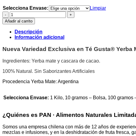
desde
Selecciona Envase:
Limpiar
$2.500
Yerba
hasta
Mate
$9.000
Añadir al carrito
-
Chocolate
Descripción
-
Información adicional
Granel
cantidad
Nueva Variedad Exclusiva en Té Gusta® Yerba 
Ingredientes: Yerba mate y cascara de cacao.
100% Natural. Sin Saborizantes Artificiales
Procedencia Yerba Mate: Argentina
Selecciona Envase:
1 Kilo, 10 gramos – Bolsa, 100 gramos 
¿Quiénes es PAN · Alimentos Naturales Limitad
Somos una empresa chilena con más de 12 años de experiencia
mezclas e infusiones, y en la deshidratación de fruta fresca,