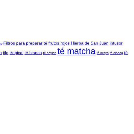
Filtros para preparar té
frutos rojos
Hierba de San Juan
infusor
os
té matcha
o
tilo
tropical
té blanco
té
té ceylan
té negro
té oloong