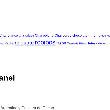
Chai Blanco
Chai oolong
Chai verde
chocolate - menta
Chai Clásico
cuenc
rooibos
relajarte
tazon
Packs
Tetera de vidri
ong
Tetera de Hierro
anel
e Argentina y Cascara de Cacao.