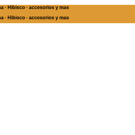
ha · Hibisco · accesorios y mas
ha · Hibisco · accesorios y mas