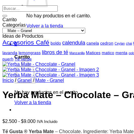
Buscar
por:
No hay productos en el carrito.
Carrito
Categorías
Volver a la tienda
Ideas de Productos
Accesorios Café
calendula
boldo
canela
cedron
0
Ceylan
chai
libros de té
lavanda
lemongrass
Matices
matico
menta
Manzanilla
ool
Carrito
puerh
Té verde
Inicio
/
Granel
/
Mate - Granel
Yerba Mate – Chocolate – Gr
No hay productos en el carrito.
Volver a la tienda
Rango
$
2.500
-
$
9.000
IVA Incluido
de
Té Gusta ® Yerba Mate
– Chocolate.
Ingrediente: Yerba Mat
precios: